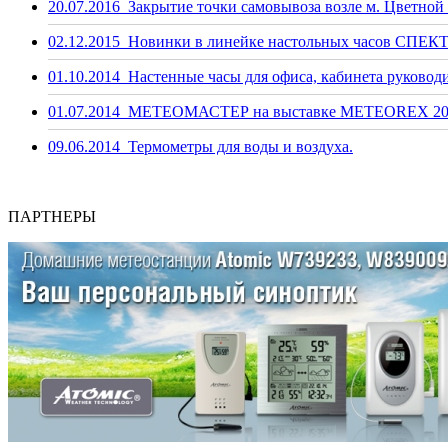
20.07.2016
Закрытие точки самовывоза возле м. Цветной 
02.12.2015
Новинки в линейке настольных часов СПЕКТ
01.10.2014
Настенные часы для офиса, кабинета руководи
01.07.2014
МЕТЕОМАСТЕР на выставке METEOREX 20
09.06.2014
Термометры для воды и воздуха.
ПАРТНЕРЫ