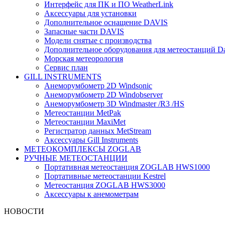
Интерфейс для ПК и ПО WeatherLink
Аксессуары для установки
Дополнительное оснащение DAVIS
Запасные части DAVIS
Модели снятые с производства
Дополнительное оборудования для метеостанций Dav
Морская метеорология
Сервис план
GILL INSTRUMENTS
Анеморумбометр 2D Windsonic
Анеморумбометр 2D Windobserver
Анеморумбометр 3D Windmaster /R3 /HS
Метеостанции MetPak
Метеостанции MaxiMet
Регистратор данных MetStream
Аксессуары Gill Instruments
МЕТЕОКОМПЛЕКСЫ ZOGLAB
РУЧНЫЕ МЕТЕОСТАНЦИИ
Портативная метеостанция ZOGLAB HWS1000
Портативные метеостанции Kestrel
Mетеостанция ZOGLAB HWS3000
Аксессуары к анемометрам
НОВОСТИ