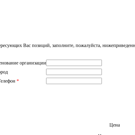
нтересующих Вас позиций, заполните, пожалуйста, нижеприведен
нование организации
ород
Телефон
*
Цена