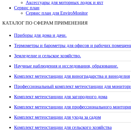
Аксессуары для моторных лодок и яхт
Сервис план
Сервис план для EnviroMonitor
КАТАЛОГ ПО СФЕРАМ ПРИМЕНЕНИЯ
Приборы для дома и дачи.
Термометры и барометры для офисов и рабочих помещен
Земледелие и сельское хозяйство.
Научные наблюдения и исследования, образование.
Комплект метеостанции для виноградарства и виноделия
Профессиональный комплект метеостанции для монитор
Комплект метеостанции для загородного дома
Комплект метеостанции для профессионального монторин
Комплект метеостанции для ухода за садом
Комплект метеостанции для сельского хозяйства