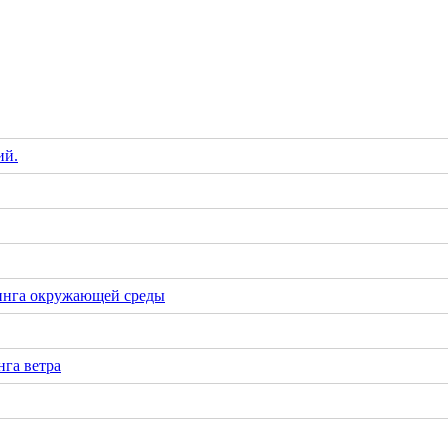
ий.
инга окружающей среды
га ветра