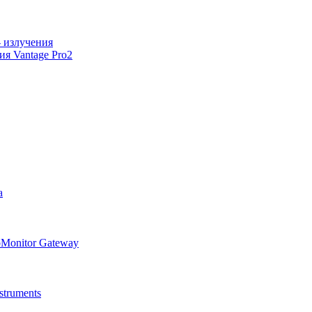
 излучения
я Vantage Pro2
а
oMonitor Gateway
truments