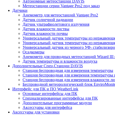
Автономные метеостанции DAVIS
Метеостанции серии Vantage Pro2 под заказ
Датчики
Анемометр для метеостанций Vantage Pro2
Датчик солнечной радиации
Датчик ультрафиолетового излучения
Датчик влажности листвы
Датчик влажности почвы
Универсальный датчик температуры из нержавеющ
Универсальный датчик температуры из нержавеюще
Универсальный датчик из черного УФ- стабилизиро
Осадкомеры
Анемометр для проводных метеостанций Wizard III и
Датчик температуры и влажности воздуха
Дополнительные Спец.Станции DAVIS
Станция беспроводная для измерения температуры
Станция беспроводная для измерения температуры 
Станция беспроводная для измерения влажности ли
Беспроводной метеорологический блок EnviroMonit
Интерфейс для ПК и ПО WeatherLink
Основные интерфейсы для ПК
Специализированные интерфейсы для ПК
Дополнительные программные модули
Аксессуары для интерфейса
Аксессуары для установки