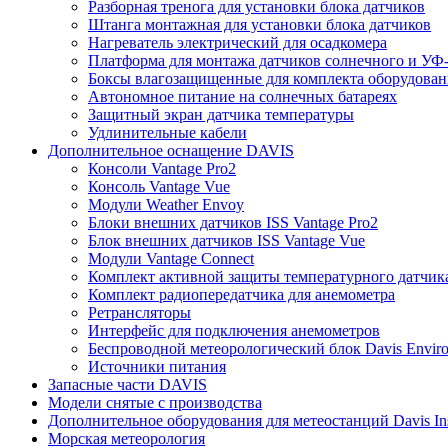
Разборная тренога для установки блока датчиков
Штанга монтажная для установки блока датчиков
Нагреватель электрический для осадкомера
Платформа для монтажа датчиков солнечного и УФ-
Боксы влагозащищенные для комплекта оборудовани
Автономное питание на солнечных батареях
Защитный экран датчика температуры
Удлинительные кабели
Дополнительное оснащение DAVIS
Консоли Vantage Pro2
Консоль Vantage Vue
Модули Weather Envoy
Блоки внешних датчиков ISS Vantage Pro2
Блок внешних датчиков ISS Vantage Vue
Модули Vantage Connect
Комплект активной защиты температурного датчик
Комплект радиопередатчика для анемометра
Ретрансляторы
Интерфейс для подключения анемометров
Беспроводной метеорологический блок Davis Envir
Источники питания
Запасные части DAVIS
Модели снятые с производства
Дополнительное оборудования для метеостанций Davis Ins
Морская метеорология