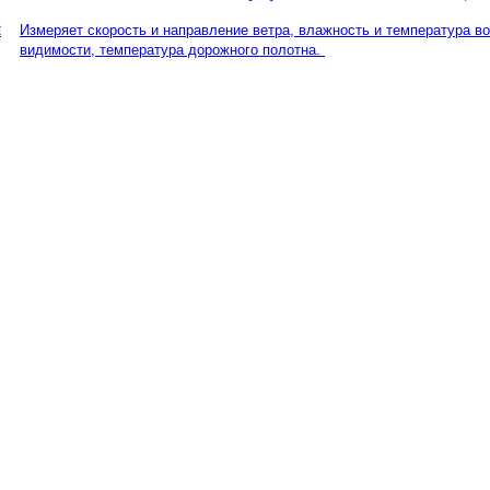
Измеряет скорость и направление ветра, влажность и температура в
видимости, температура дорожного полотна.