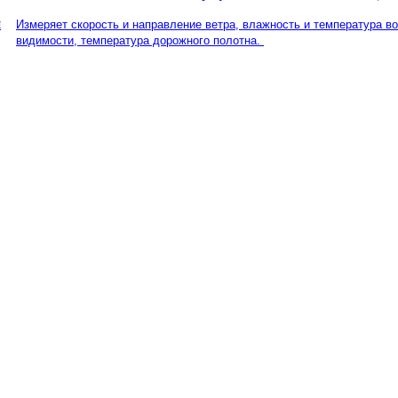
Измеряет скорость и направление ветра, влажность и температура в
видимости, температура дорожного полотна.