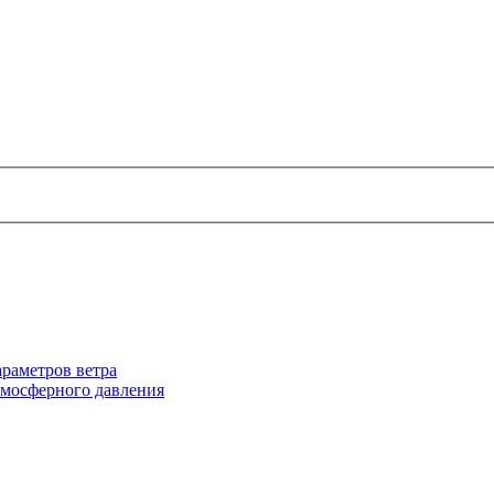
раметров ветра
тмосферного давления