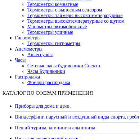
Термометры комнатные
Термометры с выносным сенсором
Термометры-таймеры высокотемпературные
Термометры высокотемпературные со щупом
Манометры автомобильные
Термометры уличные
Гигрометры
Термометры гигрометры
Анемометры
Аксессуары
Часы
Сетевые часы будильники Спектр
Часы Будильники
Распродажа
Фонари распродажа
КАТАЛОГ ПО СФЕРАМ ПРИМЕНЕНИЯ
Приборы для дома и дачи.
Виндсерфинг, парусный и воздушный виды спорта, гребл
Пеший туризм, кемпинг и альпинизм.
Часы для учереждений и офиса.