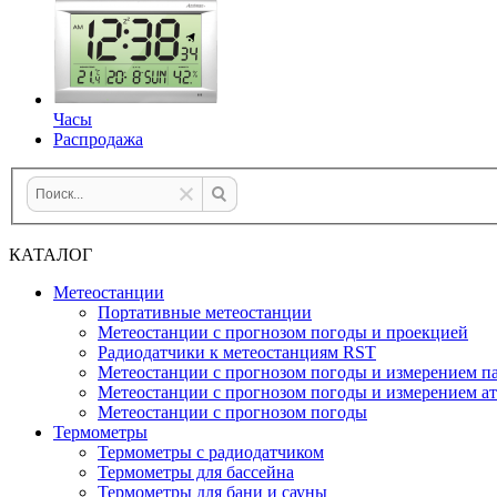
Часы
Распродажа
КАТАЛОГ
Метеостанции
Портативные метеостанции
Метеостанции с прогнозом погоды и проекцией
Радиодатчики к метеостанциям RST
Метеостанции с прогнозом погоды и измерением па
Метеостанции с прогнозом погоды и измерением а
Метеостанции с прогнозом погоды
Термометры
Термометры с радиодатчиком
Термометры для бассейна
Термометры для бани и сауны