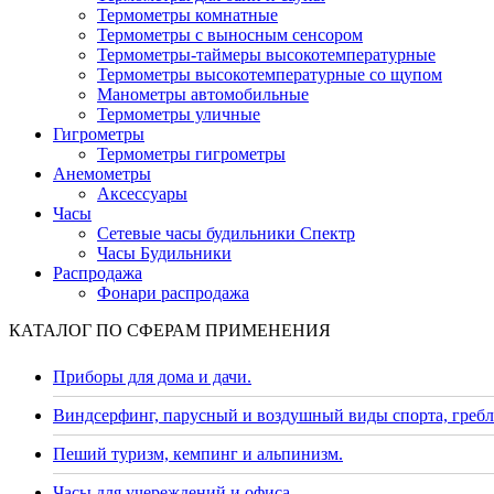
Термометры комнатные
Термометры с выносным сенсором
Термометры-таймеры высокотемпературные
Термометры высокотемпературные со щупом
Манометры автомобильные
Термометры уличные
Гигрометры
Термометры гигрометры
Анемометры
Аксессуары
Часы
Сетевые часы будильники Спектр
Часы Будильники
Распродажа
Фонари распродажа
КАТАЛОГ ПО СФЕРАМ ПРИМЕНЕНИЯ
Приборы для дома и дачи.
Виндсерфинг, парусный и воздушный виды спорта, гребл
Пеший туризм, кемпинг и альпинизм.
Часы для учереждений и офиса.