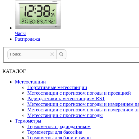
Часы
Распродажа
КАТАЛОГ
Метеостанции
Портативные метеостанции
Метеостанции с прогнозом погоды и проекцией
Радиодатчики к метеостанциям RST
Метеостанции с прогнозом погоды и измерением па
Метеостанции с прогнозом погоды и измерением а
Метеостанции с прогнозом погоды
Термометры
Термометры с радиодатчиком
Термометры для бассейна
Термометры для бани и сауны