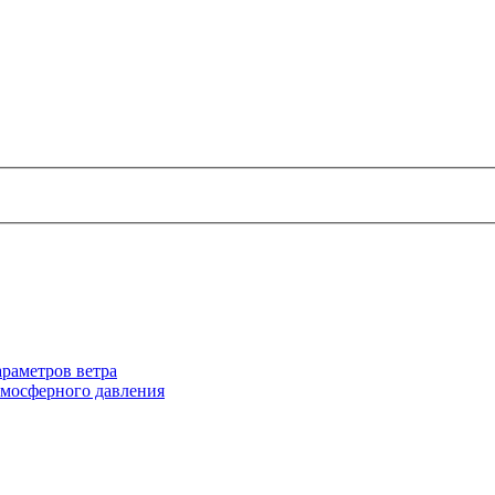
раметров ветра
тмосферного давления