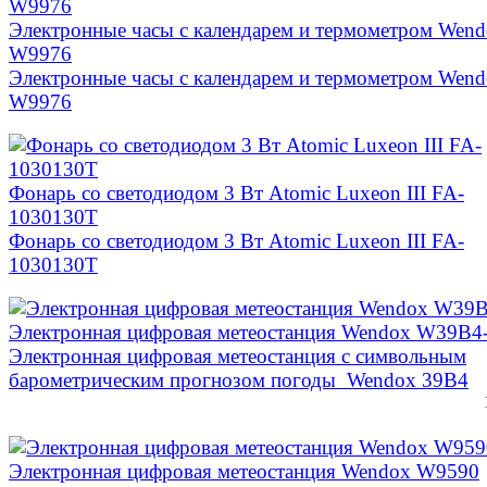
Электронные часы с календарем и термометром Wen
W9976
Электронные часы с календарем и термометром Wen
W9976
Фонарь со светодиодом 3 Вт Atomic Luxeon III FA-
1030130T
Фонарь со светодиодом 3 Вт Atomic Luxeon III FA-
1030130T
Электронная цифровая метеостанция Wendox W39B4
Электронная цифровая метеостанция с символьным
барометрическим прогнозом погоды Wendox 39B4
Электронная цифровая метеостанция Wendox W9590