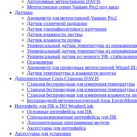
Автономные метеостанции DAVIS
Метеостанции серии Vantage Pro2 под заказ
Датчики
Анемометр для метеостанций Vantage Pro2
Датчик солнечной радиации
Датчик ультрафиолетового излучения
Датчик влажности листвы
Датчик влажности почвы
Универсальный датчик температуры из нержавеющ
Универсальный датчик температуры из нержавеюще
Универсальный датчик из черного УФ- стабилизиро
Осадкомеры
Анемометр для проводных метеостанций Wizard III и
Датчик температуры и влажности воздуха
Дополнительные Спец.Станции DAVIS
Станция беспроводная для измерения температуры
Станция беспроводная для измерения температуры 
Станция беспроводная для измерения влажности ли
Беспроводной метеорологический блок EnviroMonit
Интерфейс для ПК и ПО WeatherLink
Основные интерфейсы для ПК
Специализированные интерфейсы для ПК
Дополнительные программные модули
Аксессуары для интерфейса
Аксессуары для установки