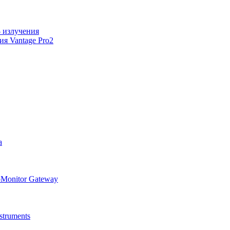
 излучения
я Vantage Pro2
а
oMonitor Gateway
truments