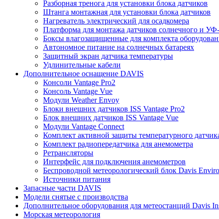
Разборная тренога для установки блока датчиков
Штанга монтажная для установки блока датчиков
Нагреватель электрический для осадкомера
Платформа для монтажа датчиков солнечного и УФ-
Боксы влагозащищенные для комплекта оборудовани
Автономное питание на солнечных батареях
Защитный экран датчика температуры
Удлинительные кабели
Дополнительное оснащение DAVIS
Консоли Vantage Pro2
Консоль Vantage Vue
Модули Weather Envoy
Блоки внешних датчиков ISS Vantage Pro2
Блок внешних датчиков ISS Vantage Vue
Модули Vantage Connect
Комплект активной защиты температурного датчик
Комплект радиопередатчика для анемометра
Ретрансляторы
Интерфейс для подключения анемометров
Беспроводной метеорологический блок Davis Envir
Источники питания
Запасные части DAVIS
Модели снятые с производства
Дополнительное оборудования для метеостанций Davis Ins
Морская метеорология