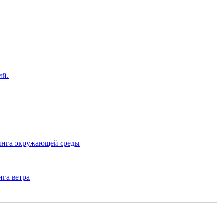
ий.
инга окружающей среды
га ветра