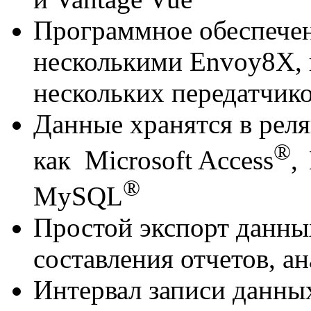
Программное обеспечен
несколькими
Envoy
8
X
,
нескольких передатчик
Данные хранятся в рел
®
как
Microsoft
Access
,
®
MySQL
Простой экспорт данны
составления отчетов, а
Интервал записи данных