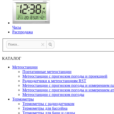
Часы
Распродажа
КАТАЛОГ
Метеостанции
Портативные метеостанции
Метеостанции с прогнозом погоды и проекцией
Радиодатчики к метеостанциям RST
Метеостанции с прогнозом погоды и измерением па
Метеостанции с прогнозом погоды и измерением а
Метеостанции с прогнозом погоды
Термометры
Термометры с радиодатчиком
Термометры для бассейна
Термометры для бани и сауны