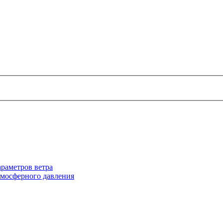
раметров ветра
тмосферного давления