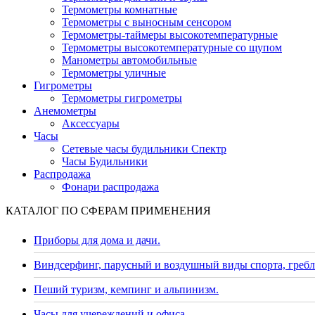
Термометры комнатные
Термометры с выносным сенсором
Термометры-таймеры высокотемпературные
Термометры высокотемпературные со щупом
Манометры автомобильные
Термометры уличные
Гигрометры
Термометры гигрометры
Анемометры
Аксессуары
Часы
Сетевые часы будильники Спектр
Часы Будильники
Распродажа
Фонари распродажа
КАТАЛОГ ПО СФЕРАМ ПРИМЕНЕНИЯ
Приборы для дома и дачи.
Виндсерфинг, парусный и воздушный виды спорта, гребл
Пеший туризм, кемпинг и альпинизм.
Часы для учереждений и офиса.