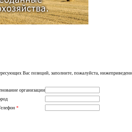
нтересующих Вас позиций, заполните, пожалуйста, нижеприведен
нование организации
ород
Телефон
*