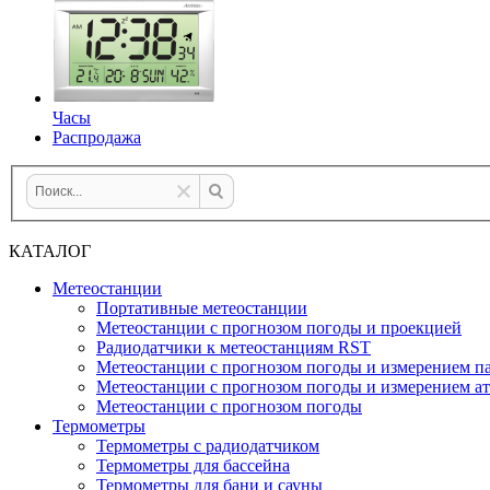
Часы
Распродажа
КАТАЛОГ
Метеостанции
Портативные метеостанции
Метеостанции с прогнозом погоды и проекцией
Радиодатчики к метеостанциям RST
Метеостанции с прогнозом погоды и измерением па
Метеостанции с прогнозом погоды и измерением а
Метеостанции с прогнозом погоды
Термометры
Термометры с радиодатчиком
Термометры для бассейна
Термометры для бани и сауны