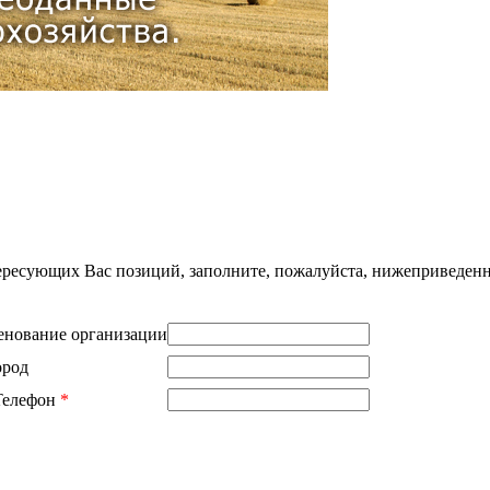
нтересующих Вас позиций, заполните, пожалуйста, нижеприведен
нование организации
ород
Телефон
*