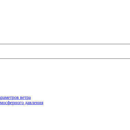
раметров ветра
тмосферного давления