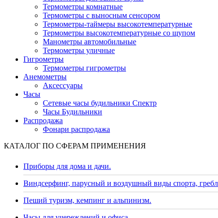
Термометры комнатные
Термометры с выносным сенсором
Термометры-таймеры высокотемпературные
Термометры высокотемпературные со щупом
Манометры автомобильные
Термометры уличные
Гигрометры
Термометры гигрометры
Анемометры
Аксессуары
Часы
Сетевые часы будильники Спектр
Часы Будильники
Распродажа
Фонари распродажа
КАТАЛОГ ПО СФЕРАМ ПРИМЕНЕНИЯ
Приборы для дома и дачи.
Виндсерфинг, парусный и воздушный виды спорта, гребл
Пеший туризм, кемпинг и альпинизм.
Часы для учереждений и офиса.