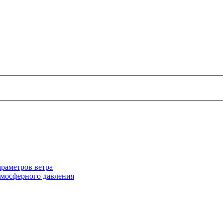
раметров ветра
тмосферного давления