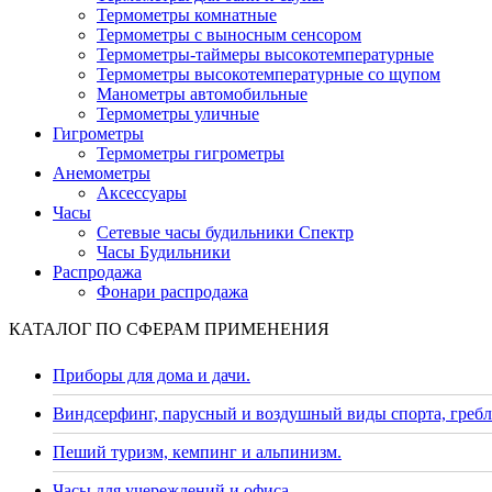
Термометры комнатные
Термометры с выносным сенсором
Термометры-таймеры высокотемпературные
Термометры высокотемпературные со щупом
Манометры автомобильные
Термометры уличные
Гигрометры
Термометры гигрометры
Анемометры
Аксессуары
Часы
Сетевые часы будильники Спектр
Часы Будильники
Распродажа
Фонари распродажа
КАТАЛОГ ПО СФЕРАМ ПРИМЕНЕНИЯ
Приборы для дома и дачи.
Виндсерфинг, парусный и воздушный виды спорта, гребл
Пеший туризм, кемпинг и альпинизм.
Часы для учереждений и офиса.