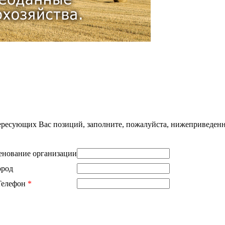
нтересующих Вас позиций, заполните, пожалуйста, нижеприведен
нование организации
ород
Телефон
*