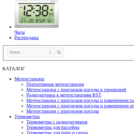
Часы
Распродажа
КАТАЛОГ
Метеостанции
Портативные метеостанции
Метеостанции с прогнозом погоды и проекцией
Радиодатчики к метеостанциям RST
Метеостанции с прогнозом погоды и измерением па
Метеостанции с прогнозом погоды и измерением а
Метеостанции с прогнозом погоды
Термометры
Термометры с радиодатчиком
Термометры для бассейна
Термометры для бани и сауны