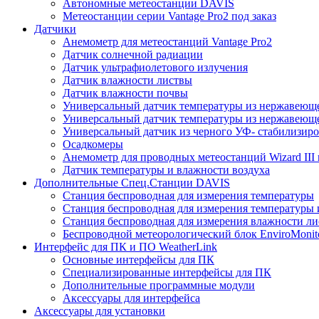
Автономные метеостанции DAVIS
Метеостанции серии Vantage Pro2 под заказ
Датчики
Анемометр для метеостанций Vantage Pro2
Датчик солнечной радиации
Датчик ультрафиолетового излучения
Датчик влажности листвы
Датчик влажности почвы
Универсальный датчик температуры из нержавеющ
Универсальный датчик температуры из нержавеюще
Универсальный датчик из черного УФ- стабилизиро
Осадкомеры
Анемометр для проводных метеостанций Wizard III и
Датчик температуры и влажности воздуха
Дополнительные Спец.Станции DAVIS
Станция беспроводная для измерения температуры
Станция беспроводная для измерения температуры 
Станция беспроводная для измерения влажности ли
Беспроводной метеорологический блок EnviroMonit
Интерфейс для ПК и ПО WeatherLink
Основные интерфейсы для ПК
Специализированные интерфейсы для ПК
Дополнительные программные модули
Аксессуары для интерфейса
Аксессуары для установки