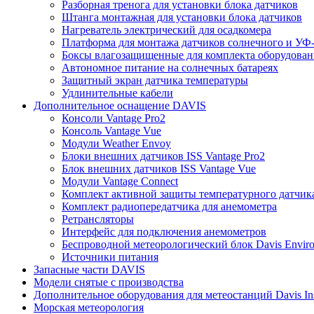
Разборная тренога для установки блока датчиков
Штанга монтажная для установки блока датчиков
Нагреватель электрический для осадкомера
Платформа для монтажа датчиков солнечного и УФ-
Боксы влагозащищенные для комплекта оборудовани
Автономное питание на солнечных батареях
Защитный экран датчика температуры
Удлинительные кабели
Дополнительное оснащение DAVIS
Консоли Vantage Pro2
Консоль Vantage Vue
Модули Weather Envoy
Блоки внешних датчиков ISS Vantage Pro2
Блок внешних датчиков ISS Vantage Vue
Модули Vantage Connect
Комплект активной защиты температурного датчик
Комплект радиопередатчика для анемометра
Ретрансляторы
Интерфейс для подключения анемометров
Беспроводной метеорологический блок Davis Envir
Источники питания
Запасные части DAVIS
Модели снятые с производства
Дополнительное оборудования для метеостанций Davis Ins
Морская метеорология