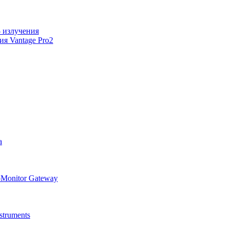
 излучения
я Vantage Pro2
а
oMonitor Gateway
truments