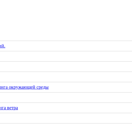
ий.
инга окружающей среды
га ветра