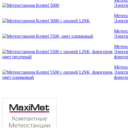
Метеос
Электр
Метеос
Электр
Метеос
Электр
Метеос
Электр
флюгер
Метеос
Электр
флюгер