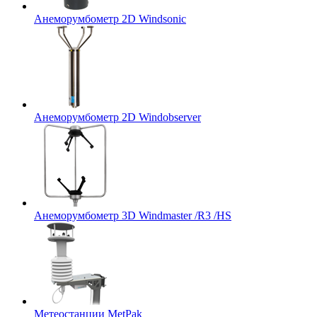
Анеморумбометр 2D Windsonic
Анеморумбометр 2D Windobserver
Анеморумбометр 3D Windmaster /R3 /HS
Метеостанции MetPak