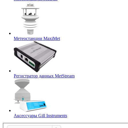
Метеостанции MaxiMet
Регистратор данных MetStream
Аксессуары Gill Instruments