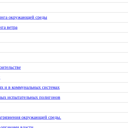
инга окружающей среды
га ветра
оительстве
х
х и в коммунальных системах
тных испытательных полигонов
загрязнения окружающей среды.
 органами власти.