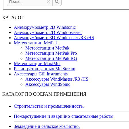
КАТАЛОГ
Анеморумбометр 2D Windsonic
Анеморумбометр 2D Windobserver
Анеморумбометр 3D Windmaster /R3 /HS
Метеостанции MetPak
Метеостанции MetPak
Метеостанции MetPak Pro
Метеостанции MetPak RG
Метеостанции MaxiMet
Регистратор данных MetStream
Аксессуары Gill Instruments
Аксессуары WindMaster /R3 /HS
Аксессуары WindSonic
КАТАЛОГ ПО СФЕРАМ ПРИМЕНЕНИЯ
Строительство и промышленность.
Пожаротушение и аварийно-спасательные работы
Земледелие и сельское хозяйство.