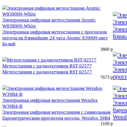
Электронная цифровая метеостанция Atomic
Элек
W839009-White
Элект
Электронная цифровая метеостанция с прогнозом
ближа
погоды на ближайшие 24 часа Atomic 839009 цвет
Белый
3800
р
Элек
Метеостанция с радиодатчиком RST 02577
Элек
Метеостанция с радиодатчиком RST 02577
прог
7673
р
Элек
Электронная цифровая метеостанция Wendox
Элек
W39B4-B
баром
Электронная цифровая метеостанция с символьным
Wend
барометрическим прогнозом погоды Wendox 39B4
1160
р