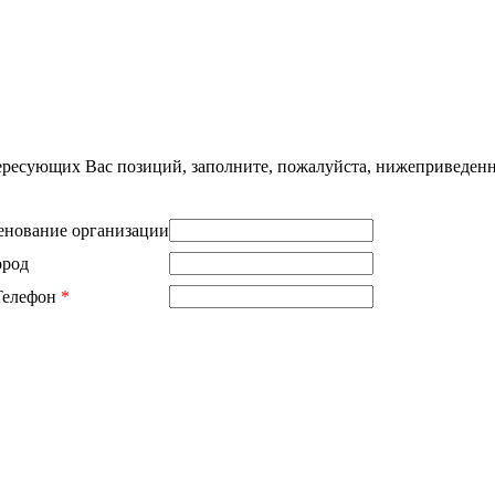
нтересующих Вас позиций, заполните, пожалуйста, нижеприведен
нование организации
ород
Телефон
*