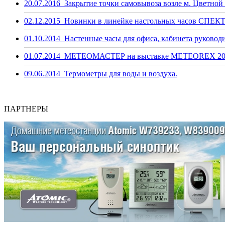
20.07.2016
Закрытие точки самовывоза возле м. Цветной 
02.12.2015
Новинки в линейке настольных часов СПЕКТ
01.10.2014
Настенные часы для офиса, кабинета руководи
01.07.2014
МЕТЕОМАСТЕР на выставке METEOREX 20
09.06.2014
Термометры для воды и воздуха.
ПАРТНЕРЫ