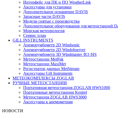
Интерфейс для ПК и ПО WeatherLink
Аксессуары для установки
Дополнительное оснащение DAVIS
Запасные части DAVIS
Модели снятые с производства
Дополнительное оборудования для метеостанций Dav
Морская метеорология
Сервис план
GILL INSTRUMENTS
Анеморумбометр 2D Windsonic
Анеморумбометр 2D Windobserver
Анеморумбометр 3D Windmaster /R3 /HS
Метеостанции MetPak
Метеостанции MaxiMet
Регистратор данных MetStream
Аксессуары Gill Instruments
МЕТЕОКОМПЛЕКСЫ ZOGLAB
РУЧНЫЕ МЕТЕОСТАНЦИИ
Портативная метеостанция ZOGLAB HWS1000
Портативные метеостанции Kestrel
Mетеостанция ZOGLAB HWS3000
Аксессуары к анемометрам
НОВОСТИ