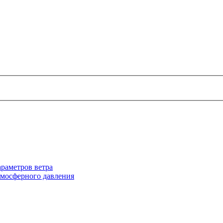
раметров ветра
тмосферного давления