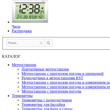
Часы
Распродажа
КАТАЛОГ
Метеостанции
Портативные метеостанции
Метеостанции с прогнозом погоды и проекцией
Радиодатчики к метеостанциям RST
Метеостанции с прогнозом погоды и измерением па
Метеостанции с прогнозом погоды и измерением а
Метеостанции с прогнозом погоды
Термометры
Термометры с радиодатчиком
Термометры для бассейна
Термометры для бани и сауны