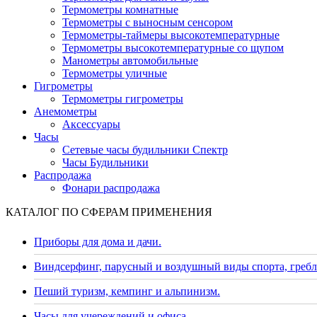
Термометры комнатные
Термометры с выносным сенсором
Термометры-таймеры высокотемпературные
Термометры высокотемпературные со щупом
Манометры автомобильные
Термометры уличные
Гигрометры
Термометры гигрометры
Анемометры
Аксессуары
Часы
Сетевые часы будильники Спектр
Часы Будильники
Распродажа
Фонари распродажа
КАТАЛОГ ПО СФЕРАМ ПРИМЕНЕНИЯ
Приборы для дома и дачи.
Виндсерфинг, парусный и воздушный виды спорта, гребл
Пеший туризм, кемпинг и альпинизм.
Часы для учереждений и офиса.