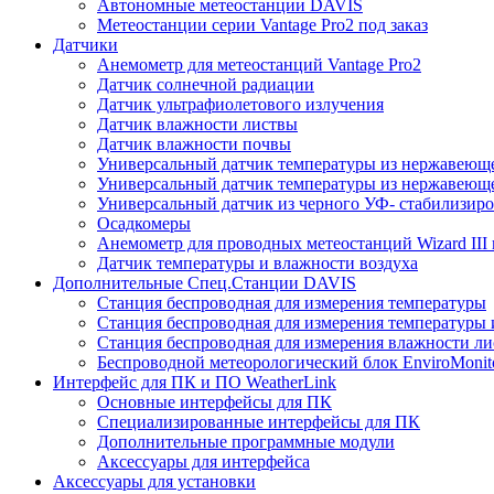
Автономные метеостанции DAVIS
Метеостанции серии Vantage Pro2 под заказ
Датчики
Анемометр для метеостанций Vantage Pro2
Датчик солнечной радиации
Датчик ультрафиолетового излучения
Датчик влажности листвы
Датчик влажности почвы
Универсальный датчик температуры из нержавеющ
Универсальный датчик температуры из нержавеюще
Универсальный датчик из черного УФ- стабилизиро
Осадкомеры
Анемометр для проводных метеостанций Wizard III и
Датчик температуры и влажности воздуха
Дополнительные Спец.Станции DAVIS
Станция беспроводная для измерения температуры
Станция беспроводная для измерения температуры 
Станция беспроводная для измерения влажности ли
Беспроводной метеорологический блок EnviroMonit
Интерфейс для ПК и ПО WeatherLink
Основные интерфейсы для ПК
Специализированные интерфейсы для ПК
Дополнительные программные модули
Аксессуары для интерфейса
Аксессуары для установки