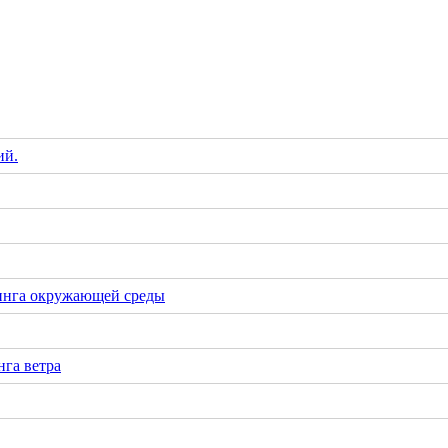
ий.
инга окружающей среды
га ветра