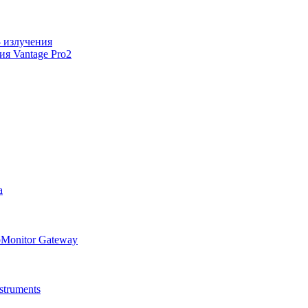
 излучения
я Vantage Pro2
а
oMonitor Gateway
truments