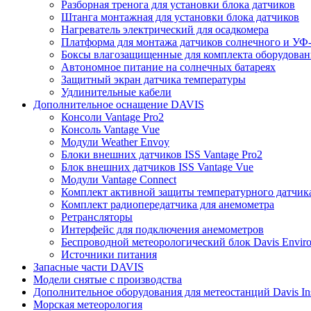
Разборная тренога для установки блока датчиков
Штанга монтажная для установки блока датчиков
Нагреватель электрический для осадкомера
Платформа для монтажа датчиков солнечного и УФ-
Боксы влагозащищенные для комплекта оборудовани
Автономное питание на солнечных батареях
Защитный экран датчика температуры
Удлинительные кабели
Дополнительное оснащение DAVIS
Консоли Vantage Pro2
Консоль Vantage Vue
Модули Weather Envoy
Блоки внешних датчиков ISS Vantage Pro2
Блок внешних датчиков ISS Vantage Vue
Модули Vantage Connect
Комплект активной защиты температурного датчик
Комплект радиопередатчика для анемометра
Ретрансляторы
Интерфейс для подключения анемометров
Беспроводной метеорологический блок Davis Envir
Источники питания
Запасные части DAVIS
Модели снятые с производства
Дополнительное оборудования для метеостанций Davis Ins
Морская метеорология