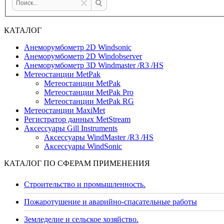
КАТАЛОГ
Анеморумбометр 2D Windsonic
Анеморумбометр 2D Windobserver
Анеморумбометр 3D Windmaster /R3 /HS
Метеостанции MetPak
Метеостанции MetPak
Метеостанции MetPak Pro
Метеостанции MetPak RG
Метеостанции MaxiMet
Регистратор данных MetStream
Аксессуары Gill Instruments
Аксессуары WindMaster /R3 /HS
Аксессуары WindSonic
КАТАЛОГ ПО СФЕРАМ ПРИМЕНЕНИЯ
Строительство и промышленность.
Пожаротушение и аварийно-спасательные работы
Земледелие и сельское хозяйство.