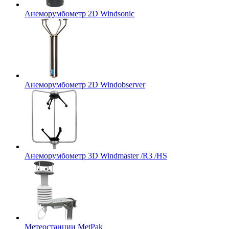
Анеморумбометр 2D Windsonic
Анеморумбометр 2D Windobserver
Анеморумбометр 3D Windmaster /R3 /HS
Метеостанции MetPak