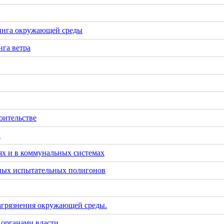
инга окружающей среды
га ветра
оительстве
х
х и в коммунальных системах
тных испытательных полигонов
загрязнения окружающей среды.
 органами власти.