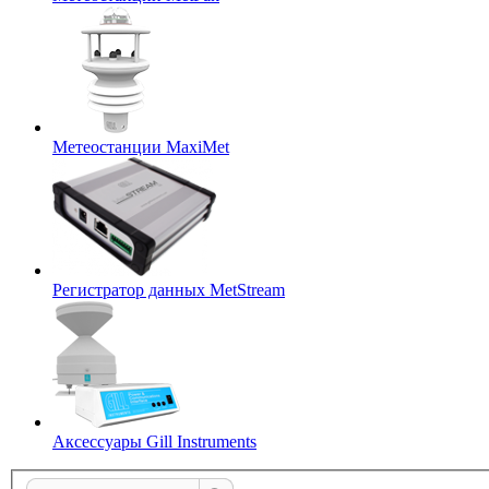
Метеостанции MaxiMet
Регистратор данных MetStream
Аксессуары Gill Instruments