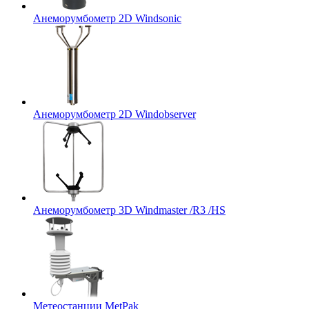
Анеморумбометр 2D Windsonic
Анеморумбометр 2D Windobserver
Анеморумбометр 3D Windmaster /R3 /HS
Метеостанции MetPak