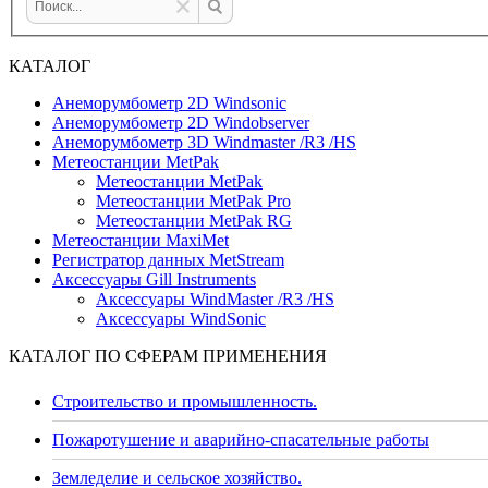
КАТАЛОГ
Анеморумбометр 2D Windsonic
Анеморумбометр 2D Windobserver
Анеморумбометр 3D Windmaster /R3 /HS
Метеостанции MetPak
Метеостанции MetPak
Метеостанции MetPak Pro
Метеостанции MetPak RG
Метеостанции MaxiMet
Регистратор данных MetStream
Аксессуары Gill Instruments
Аксессуары WindMaster /R3 /HS
Аксессуары WindSonic
КАТАЛОГ ПО СФЕРАМ ПРИМЕНЕНИЯ
Строительство и промышленность.
Пожаротушение и аварийно-спасательные работы
Земледелие и сельское хозяйство.