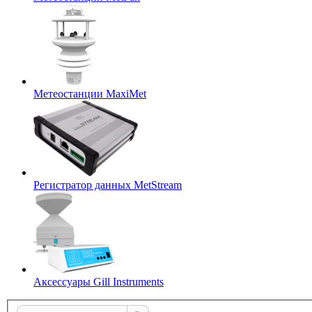
Метеостанции MaxiMet
Регистратор данных MetStream
Аксессуары Gill Instruments