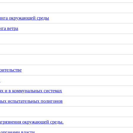
инга окружающей среды
га ветра
оительстве
х
х и в коммунальных системах
тных испытательных полигонов
загрязнения окружающей среды.
 органами власти.