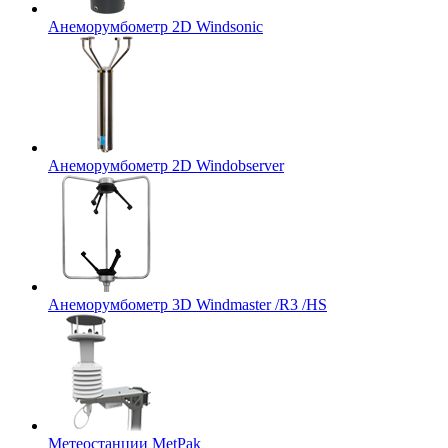
Анеморумбометр 2D Windsonic
Анеморумбометр 2D Windobserver
Анеморумбометр 3D Windmaster /R3 /HS
Метеостанции MetPak