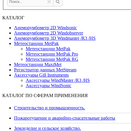
КАТАЛОГ
Анеморумбометр 2D Windsonic
Анеморумбометр 2D Windobserver
Анеморумбометр 3D Windmaster /R3 /HS
Метеостанции MetPak
Метеостанции MetPak
Метеостанции MetPak Pro
Метеостанции MetPak RG
Метеостанции MaxiMet
Регистратор данных MetStream
Аксессуары Gill Instruments
Аксессуары WindMaster /R3 /HS
Аксессуары WindSonic
КАТАЛОГ ПО СФЕРАМ ПРИМЕНЕНИЯ
Строительство и промышленность.
Пожаротушение и аварийно-спасательные работы
Земледелие и сельское хозяйство.