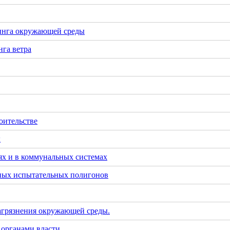
инга окружающей среды
га ветра
оительстве
х
х и в коммунальных системах
тных испытательных полигонов
загрязнения окружающей среды.
 органами власти.