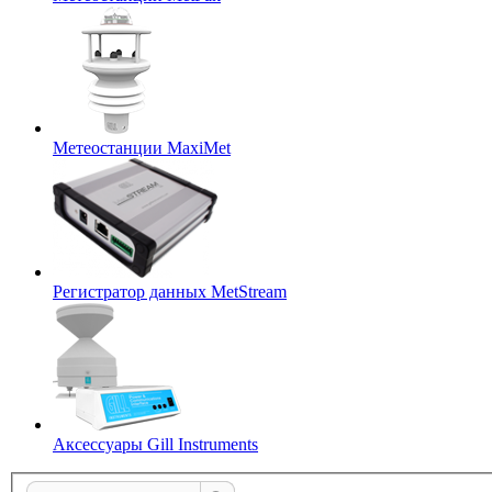
Метеостанции MaxiMet
Регистратор данных MetStream
Аксессуары Gill Instruments