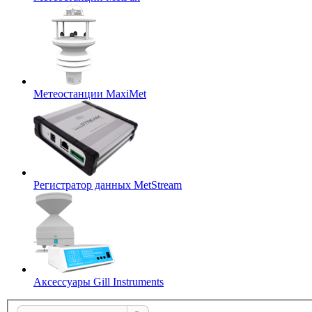
Метеостанции MaxiMet
Регистратор данных MetStream
Аксессуары Gill Instruments