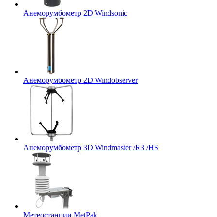
Анеморумбометр 2D Windsonic
Анеморумбометр 2D Windobserver
Анеморумбометр 3D Windmaster /R3 /HS
Метеостанции MetPak