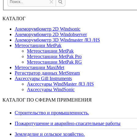
КАТАЛОГ
Анеморумбометр 2D Windsonic
Анеморумбометр 2D Windobserver
Анеморумбометр 3D Windmaster /R3 /HS
Метеостанции MetPak
Метеостанции MetPak
Метеостанции MetPak Pro
Метеостанции MetPak RG
Метеостанции MaxiMet
Регистратор данных MetStream
Аксессуары Gill Instruments
Аксессуары WindMaster /R3 /HS
Аксессуары WindSonic
КАТАЛОГ ПО СФЕРАМ ПРИМЕНЕНИЯ
Строительство и промышленность.
Пожаротушение и аварийно-спасательные работы
Земледелие и сельское хозяйство.