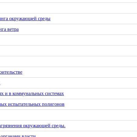
инга окружающей среды
га ветра
оительстве
х
х и в коммунальных системах
тных испытательных полигонов
загрязнения окружающей среды.
 органами власти.