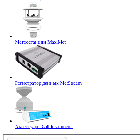
Метеостанции MaxiMet
Регистратор данных MetStream
Аксессуары Gill Instruments