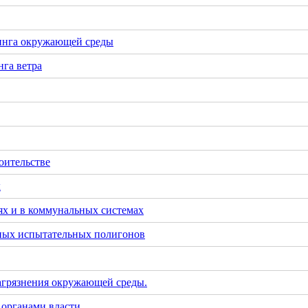
инга окружающей среды
га ветра
оительстве
х
х и в коммунальных системах
тных испытательных полигонов
загрязнения окружающей среды.
 органами власти.