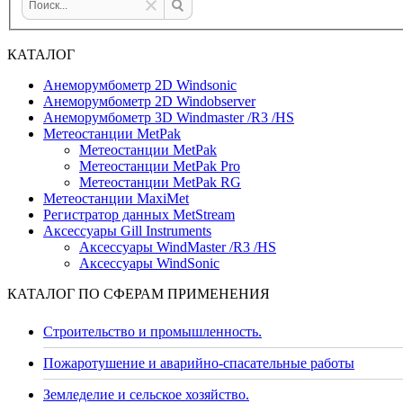
КАТАЛОГ
Анеморумбометр 2D Windsonic
Анеморумбометр 2D Windobserver
Анеморумбометр 3D Windmaster /R3 /HS
Метеостанции MetPak
Метеостанции MetPak
Метеостанции MetPak Pro
Метеостанции MetPak RG
Метеостанции MaxiMet
Регистратор данных MetStream
Аксессуары Gill Instruments
Аксессуары WindMaster /R3 /HS
Аксессуары WindSonic
КАТАЛОГ ПО СФЕРАМ ПРИМЕНЕНИЯ
Строительство и промышленность.
Пожаротушение и аварийно-спасательные работы
Земледелие и сельское хозяйство.