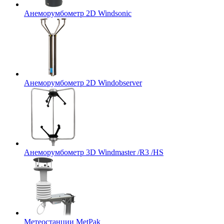
Анеморумбометр 2D Windsonic
Анеморумбометр 2D Windobserver
Анеморумбометр 3D Windmaster /R3 /HS
Метеостанции MetPak