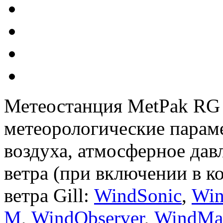
Метеостанция
MetPak
RG
метеорологические парам
воздуха, атмосферное дав
ветра (при включении в к
ветра
Gill
:
WindSonic
,
Win
M
,
WindObserver
,
WindMas