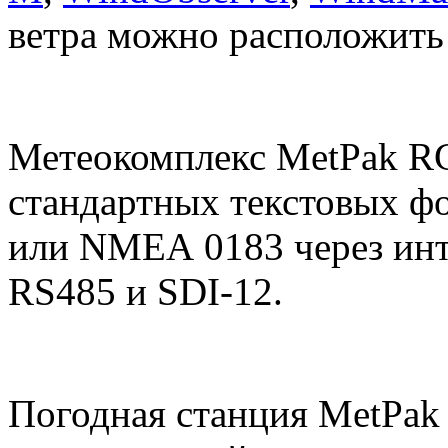
ветра можно расположить 
Метеокомплекс
MetPak
R
стандартных текстовых ф
или
NMEA
0183 через ин
RS
485 и
SDI
-12.
Погодная станция
MetPak