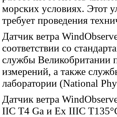
морских условиях.
Этот у
требует проведения техни
Датчик ветра
WindObserve
соответствии со стандарт
службы Великобритании п
измерений, а также служ
лаборатории (National Phys
Датчик ветра
WindObserve
IIC
T
4
Ga
и
Ex
IIIC
T
135
°