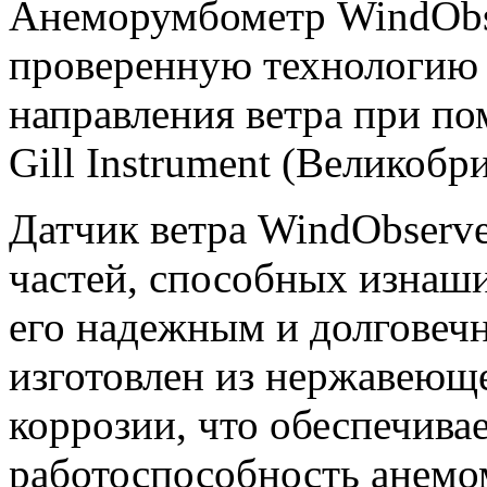
Анеморумбометр
WindObs
проверенную технологию 
направления ветра при по
Gill Instrument (Великобр
Датчик ветра
WindObserve
частей, способных изнаши
его надежным и долговеч
изготовлен
из нержавеюще
коррозии, что
обеспечива
работоспособность анемом