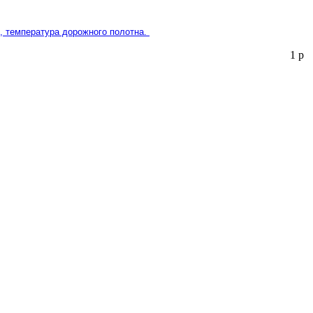
и, температура дорожного полотна.
1
р