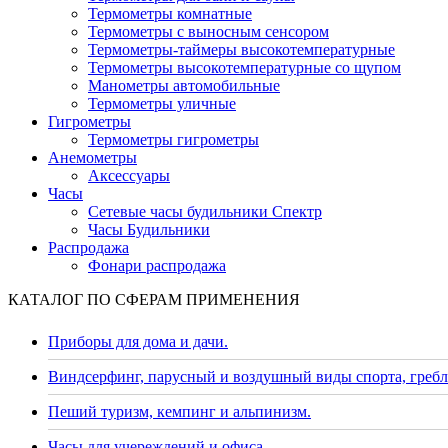
Термометры комнатные
Термометры с выносным сенсором
Термометры-таймеры высокотемпературные
Термометры высокотемпературные со щупом
Манометры автомобильные
Термометры уличные
Гигрометры
Термометры гигрометры
Анемометры
Аксессуары
Часы
Сетевые часы будильники Спектр
Часы Будильники
Распродажа
Фонари распродажа
КАТАЛОГ ПО СФЕРАМ ПРИМЕНЕНИЯ
Приборы для дома и дачи.
Виндсерфинг, парусный и воздушный виды спорта, гребл
Пеший туризм, кемпинг и альпинизм.
Часы для учереждений и офиса.