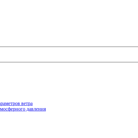
раметров ветра
тмосферного давления