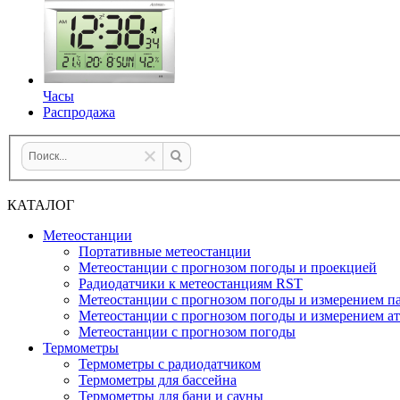
Часы
Распродажа
КАТАЛОГ
Метеостанции
Портативные метеостанции
Метеостанции с прогнозом погоды и проекцией
Радиодатчики к метеостанциям RST
Метеостанции с прогнозом погоды и измерением па
Метеостанции с прогнозом погоды и измерением а
Метеостанции с прогнозом погоды
Термометры
Термометры с радиодатчиком
Термометры для бассейна
Термометры для бани и сауны