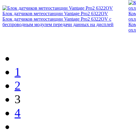
Блок датчиков метеостанции Vantage Pro2 6322OV
Ком
Блок датчиков метеостанции Vantage Pro2 6322OV c
охл
беспроводным модулем передачи данных на дисплей
Ком
охл
1
2
3
4