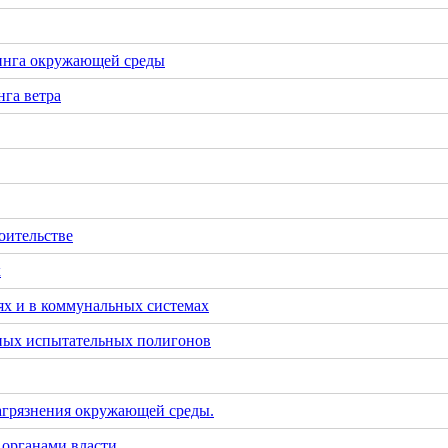
инга окружающей среды
га ветра
оительстве
х
х и в коммунальных системах
тных испытательных полигонов
загрязнения окружающей среды.
 органами власти.