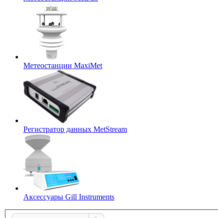
Метеостанции MaxiMet
Регистратор данных MetStream
Аксессуары Gill Instruments