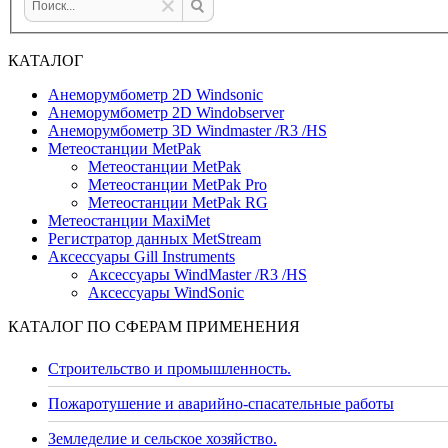
КАТАЛОГ
Анеморумбометр 2D Windsonic
Анеморумбометр 2D Windobserver
Анеморумбометр 3D Windmaster /R3 /HS
Метеостанции MetPak
Метеостанции MetPak
Метеостанции MetPak Pro
Метеостанции MetPak RG
Метеостанции MaxiMet
Регистратор данных MetStream
Аксессуары Gill Instruments
Аксессуары WindMaster /R3 /HS
Аксессуары WindSonic
КАТАЛОГ ПО СФЕРАМ ПРИМЕНЕНИЯ
Строительство и промышленность.
Пожаротушение и аварийно-спасательные работы
Земледелие и сельское хозяйство.