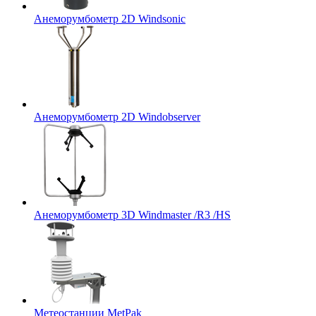
Анеморумбометр 2D Windsonic
Анеморумбометр 2D Windobserver
Анеморумбометр 3D Windmaster /R3 /HS
Метеостанции MetPak