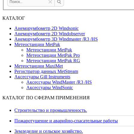
КАТАЛОГ
Анеморумбометр 2D Windsonic
Анеморумбометр 2D Windobserver
Анеморумбометр 3D Windmaster /R3 /HS
Метеостанции MetPak
Метеостанции MetPak
Метеостанции MetPak Pro
Метеостанции MetPak RG
Метеостанции MaxiMet
Регистратор данных MetStream
Аксессуары Gill Instruments
Аксессуары WindMaster /R3 /HS
Аксессуары WindSonic
КАТАЛОГ ПО СФЕРАМ ПРИМЕНЕНИЯ
Строительство и промышленность.
Пожаротушение и аварийно-спасательные работы
Земледелие и сельское хозяйство.