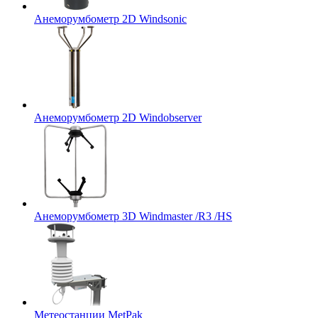
Анеморумбометр 2D Windsonic
Анеморумбометр 2D Windobserver
Анеморумбометр 3D Windmaster /R3 /HS
Метеостанции MetPak