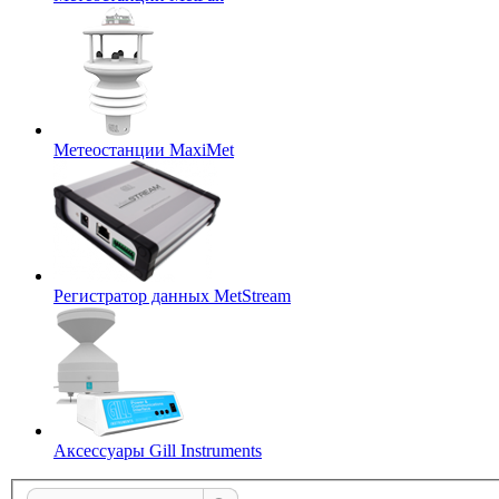
Метеостанции MaxiMet
Регистратор данных MetStream
Аксессуары Gill Instruments