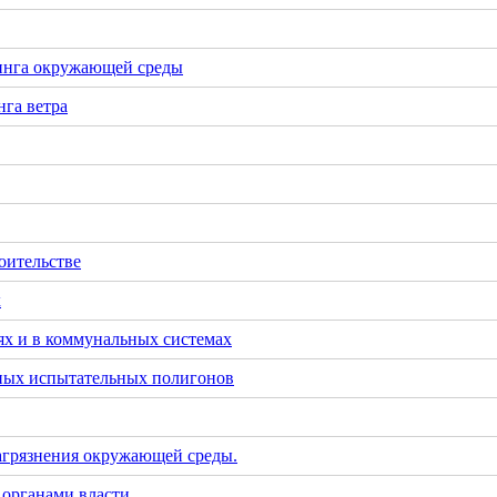
инга окружающей среды
га ветра
оительстве
х
х и в коммунальных системах
тных испытательных полигонов
загрязнения окружающей среды.
 органами власти.