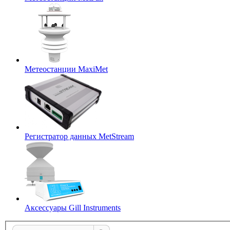
Метеостанции MaxiMet
Регистратор данных MetStream
Аксессуары Gill Instruments