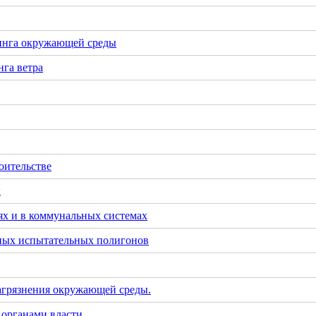
инга окружающей среды
га ветра
оительстве
х
х и в коммунальных системах
тных испытательных полигонов
загрязнения окружающей среды.
 органами власти.