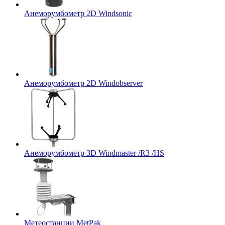
Анеморумбометр 2D Windsonic
Анеморумбометр 2D Windobserver
Анеморумбометр 3D Windmaster /R3 /HS
Метеостанции MetPak