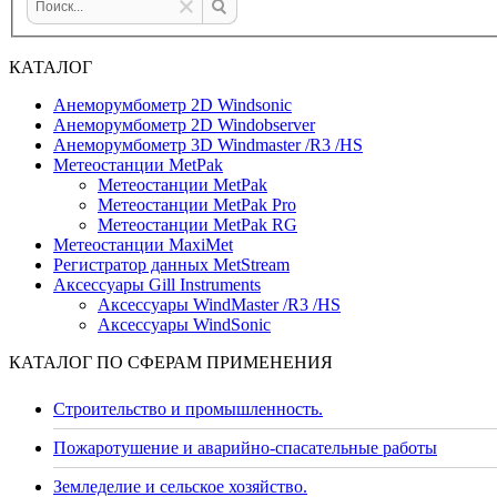
КАТАЛОГ
Анеморумбометр 2D Windsonic
Анеморумбометр 2D Windobserver
Анеморумбометр 3D Windmaster /R3 /HS
Метеостанции MetPak
Метеостанции MetPak
Метеостанции MetPak Pro
Метеостанции MetPak RG
Метеостанции MaxiMet
Регистратор данных MetStream
Аксессуары Gill Instruments
Аксессуары WindMaster /R3 /HS
Аксессуары WindSonic
КАТАЛОГ ПО СФЕРАМ ПРИМЕНЕНИЯ
Строительство и промышленность.
Пожаротушение и аварийно-спасательные работы
Земледелие и сельское хозяйство.