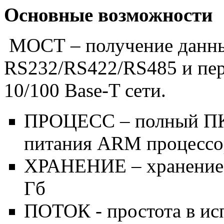
Основные возможности
МОСТ
–
получение данн
RS
232/
RS
422/
RS
485 и
пе
10/100
Base
-
T
сети.
ПРОЦЕСС
–
п
олный ПК
питания
ARM
процессо
ХРАНЕНИЕ – хранение
Гб
ПОТОК - простота в ис