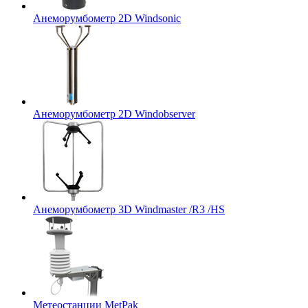
Анеморумбометр 2D Windsonic
Анеморумбометр 2D Windobserver
Анеморумбометр 3D Windmaster /R3 /HS
Метеостанции MetPak