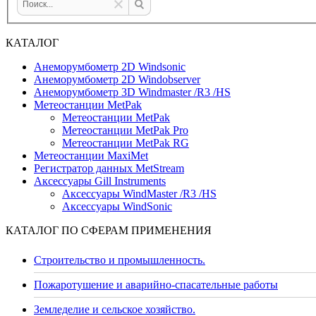
КАТАЛОГ
Анеморумбометр 2D Windsonic
Анеморумбометр 2D Windobserver
Анеморумбометр 3D Windmaster /R3 /HS
Метеостанции MetPak
Метеостанции MetPak
Метеостанции MetPak Pro
Метеостанции MetPak RG
Метеостанции MaxiMet
Регистратор данных MetStream
Аксессуары Gill Instruments
Аксессуары WindMaster /R3 /HS
Аксессуары WindSonic
КАТАЛОГ ПО СФЕРАМ ПРИМЕНЕНИЯ
Строительство и промышленность.
Пожаротушение и аварийно-спасательные работы
Земледелие и сельское хозяйство.