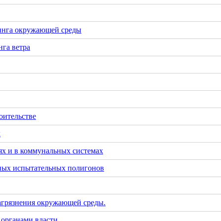
инга окружающей среды
га ветра
оительстве
х
х и в коммунальных системах
тных испытательных полигонов
загрязнения окружающей среды.
 органами власти.