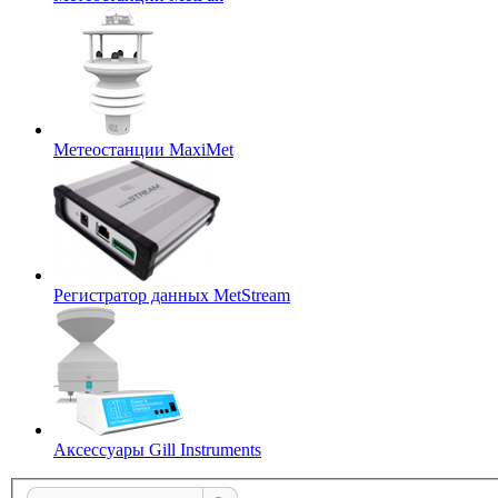
Метеостанции MaxiMet
Регистратор данных MetStream
Аксессуары Gill Instruments