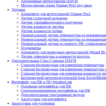
Автономные метеостанции DAVIS
Метеостанции серии Vantage Pro2 под заказ
Датчики
Анемометр для метеостанций Vantage Pro2
Датчик солнечной радиации
Датчик ультрафиолетового излучения
Датчик влажности листвы
Датчик влажности почвы
Универсальный датчик температуры из нержавеющ
Универсальный датчик температуры из нержавеюще
Универсальный датчик из черного УФ- стабилизиро
Осадкомеры
Анемометр для проводных метеостанций Wizard III и
Датчик температуры и влажности воздуха
Дополнительные Спец.Станции DAVIS
Станция беспроводная для измерения температуры
Станция беспроводная для измерения температуры 
Станция беспроводная для измерения влажности ли
Беспроводной метеорологический блок EnviroMonit
Интерфейс для ПК и ПО WeatherLink
Основные интерфейсы для ПК
Специализированные интерфейсы для ПК
Дополнительные программные модули
Аксессуары для интерфейса
Аксессуары для установки