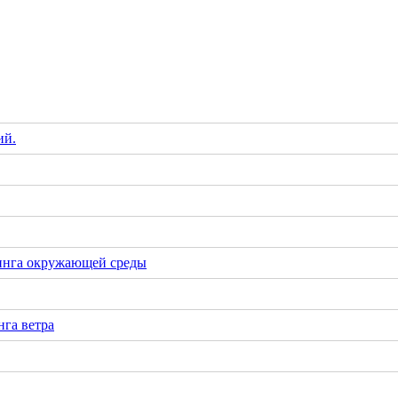
ий.
инга окружающей среды
га ветра