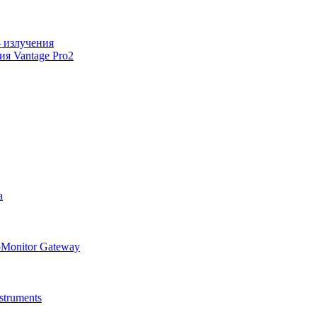
 излучения
я Vantage Pro2
а
oMonitor Gateway
truments