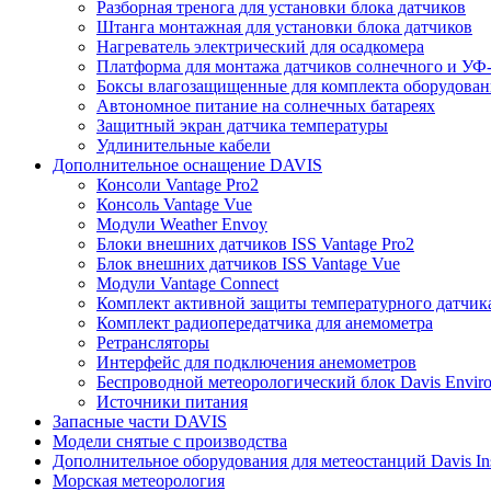
Разборная тренога для установки блока датчиков
Штанга монтажная для установки блока датчиков
Нагреватель электрический для осадкомера
Платформа для монтажа датчиков солнечного и УФ-
Боксы влагозащищенные для комплекта оборудовани
Автономное питание на солнечных батареях
Защитный экран датчика температуры
Удлинительные кабели
Дополнительное оснащение DAVIS
Консоли Vantage Pro2
Консоль Vantage Vue
Модули Weather Envoy
Блоки внешних датчиков ISS Vantage Pro2
Блок внешних датчиков ISS Vantage Vue
Модули Vantage Connect
Комплект активной защиты температурного датчик
Комплект радиопередатчика для анемометра
Ретрансляторы
Интерфейс для подключения анемометров
Беспроводной метеорологический блок Davis Envir
Источники питания
Запасные части DAVIS
Модели снятые с производства
Дополнительное оборудования для метеостанций Davis Ins
Морская метеорология