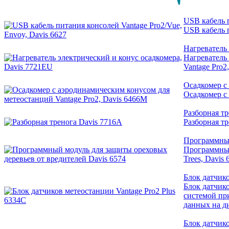
USB кабель п
USB кабель п
Нагреватель
Нагреватель
Vantage Pro2
Осадкомер c
Осадкомер c
Разборная тр
Разборная тр
Программный
Программный
Trees, Davis 
Блок датчико
Блок датчико
системой пр
данных на д
Блок датчик