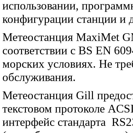
использовании, программ
конфигурации станции и 
Метеостанция
MaxiMet
G
соответствии с
BS
EN
6094
морских условиях. Не тре
обслуживания.
Метеостанция
Gill
предос
текстовом протоколе
ACSI
интерфейс стандарта
RS
2