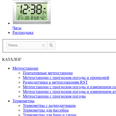
Часы
Распродажа
КАТАЛОГ
Метеостанции
Портативные метеостанции
Метеостанции с прогнозом погоды и проекцией
Радиодатчики к метеостанциям RST
Метеостанции с прогнозом погоды и измерением па
Метеостанции с прогнозом погоды и измерением а
Метеостанции с прогнозом погоды
Термометры
Термометры с радиодатчиком
Термометры для бассейна
Термометры для бани и сауны