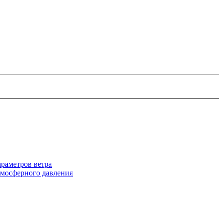
раметров ветра
тмосферного давления