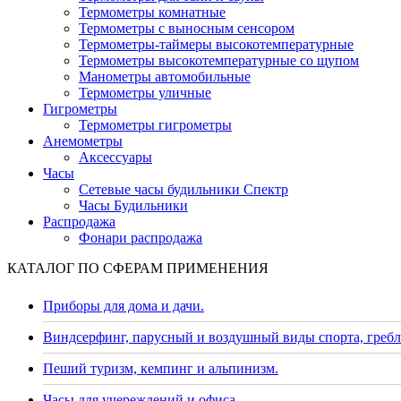
Термометры комнатные
Термометры с выносным сенсором
Термометры-таймеры высокотемпературные
Термометры высокотемпературные со щупом
Манометры автомобильные
Термометры уличные
Гигрометры
Термометры гигрометры
Анемометры
Аксессуары
Часы
Сетевые часы будильники Спектр
Часы Будильники
Распродажа
Фонари распродажа
КАТАЛОГ ПО СФЕРАМ ПРИМЕНЕНИЯ
Приборы для дома и дачи.
Виндсерфинг, парусный и воздушный виды спорта, гребл
Пеший туризм, кемпинг и альпинизм.
Часы для учереждений и офиса.