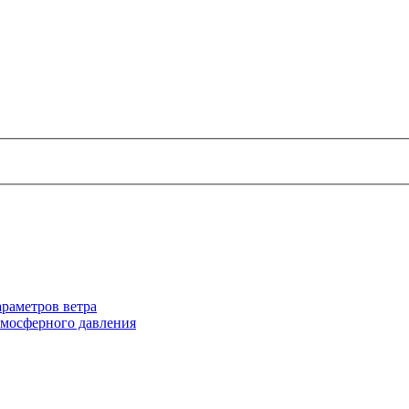
раметров ветра
тмосферного давления