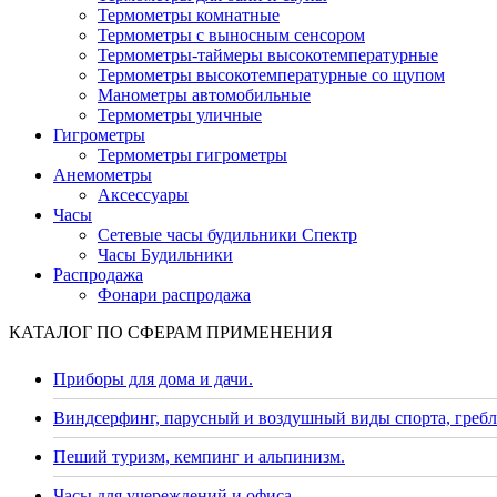
Термометры комнатные
Термометры с выносным сенсором
Термометры-таймеры высокотемпературные
Термометры высокотемпературные со щупом
Манометры автомобильные
Термометры уличные
Гигрометры
Термометры гигрометры
Анемометры
Аксессуары
Часы
Сетевые часы будильники Спектр
Часы Будильники
Распродажа
Фонари распродажа
КАТАЛОГ ПО СФЕРАМ ПРИМЕНЕНИЯ
Приборы для дома и дачи.
Виндсерфинг, парусный и воздушный виды спорта, гребл
Пеший туризм, кемпинг и альпинизм.
Часы для учереждений и офиса.