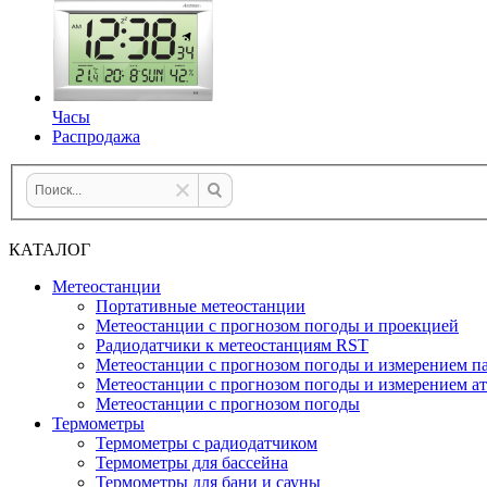
Часы
Распродажа
КАТАЛОГ
Метеостанции
Портативные метеостанции
Метеостанции с прогнозом погоды и проекцией
Радиодатчики к метеостанциям RST
Метеостанции с прогнозом погоды и измерением па
Метеостанции с прогнозом погоды и измерением а
Метеостанции с прогнозом погоды
Термометры
Термометры с радиодатчиком
Термометры для бассейна
Термометры для бани и сауны