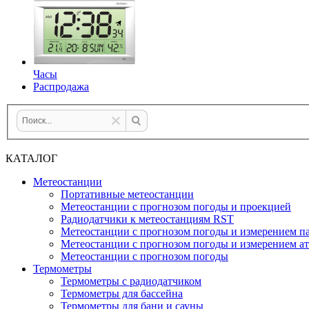
Часы
Распродажа
КАТАЛОГ
Метеостанции
Портативные метеостанции
Метеостанции с прогнозом погоды и проекцией
Радиодатчики к метеостанциям RST
Метеостанции с прогнозом погоды и измерением па
Метеостанции с прогнозом погоды и измерением а
Метеостанции с прогнозом погоды
Термометры
Термометры с радиодатчиком
Термометры для бассейна
Термометры для бани и сауны