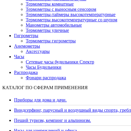
Термометры комнатные
Термометры с выносным сенсором
Термометры-таймеры высокотемпературные
Термометры высокотемпературные со щупом
Манометры автомобильные
Термометры уличные
Гигрометры
Термометры гигрометры
Анемометры
Аксессуары
Часы
Сетевые часы будильники Спектр
Часы Будильники
Распродажа
Фонари распродажа
КАТАЛОГ ПО СФЕРАМ ПРИМЕНЕНИЯ
Приборы для дома и дачи.
Виндсерфинг, парусный и воздушный виды спорта, гребл
Пеший туризм, кемпинг и альпинизм.
Часы для учереждений и офиса.