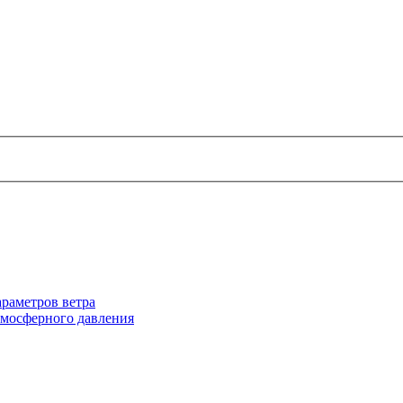
раметров ветра
тмосферного давления