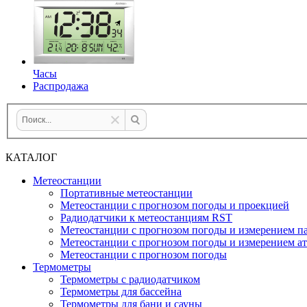
Часы
Распродажа
КАТАЛОГ
Метеостанции
Портативные метеостанции
Метеостанции с прогнозом погоды и проекцией
Радиодатчики к метеостанциям RST
Метеостанции с прогнозом погоды и измерением па
Метеостанции с прогнозом погоды и измерением а
Метеостанции с прогнозом погоды
Термометры
Термометры с радиодатчиком
Термометры для бассейна
Термометры для бани и сауны