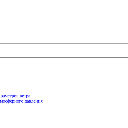
раметров ветра
тмосферного давления