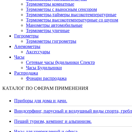
Термометры комнатные
Термометры с выносным сенсором
Термометры-таймеры высокотемпературные
Термометры высокотемпературные со щупом
Манометры автомобильные
Термометры уличные
Гигрометры
Термометры гигрометры
Анемометры
Аксессуары
Часы
Сетевые часы будильники Спектр
Часы Будильники
Распродажа
Фонари распродажа
КАТАЛОГ ПО СФЕРАМ ПРИМЕНЕНИЯ
Приборы для дома и дачи.
Виндсерфинг, парусный и воздушный виды спорта, гребл
Пеший туризм, кемпинг и альпинизм.
Часы для учереждений и офиса.