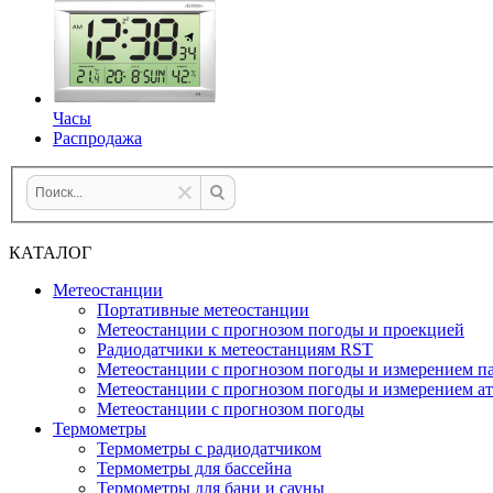
Часы
Распродажа
КАТАЛОГ
Метеостанции
Портативные метеостанции
Метеостанции с прогнозом погоды и проекцией
Радиодатчики к метеостанциям RST
Метеостанции с прогнозом погоды и измерением па
Метеостанции с прогнозом погоды и измерением а
Метеостанции с прогнозом погоды
Термометры
Термометры с радиодатчиком
Термометры для бассейна
Термометры для бани и сауны