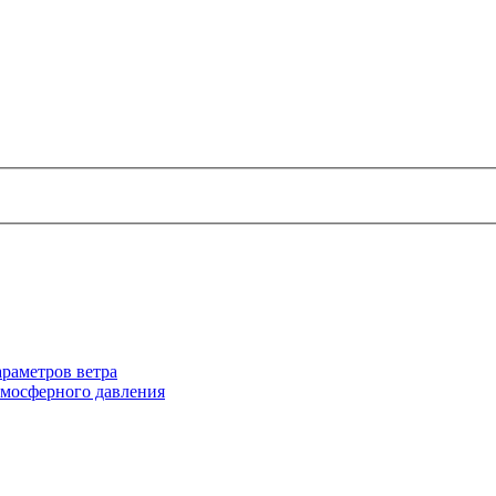
раметров ветра
тмосферного давления