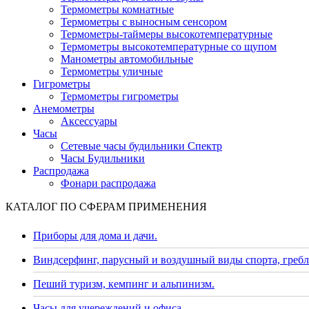
Термометры комнатные
Термометры с выносным сенсором
Термометры-таймеры высокотемпературные
Термометры высокотемпературные со щупом
Манометры автомобильные
Термометры уличные
Гигрометры
Термометры гигрометры
Анемометры
Аксессуары
Часы
Сетевые часы будильники Спектр
Часы Будильники
Распродажа
Фонари распродажа
КАТАЛОГ ПО СФЕРАМ ПРИМЕНЕНИЯ
Приборы для дома и дачи.
Виндсерфинг, парусный и воздушный виды спорта, гребл
Пеший туризм, кемпинг и альпинизм.
Часы для учереждений и офиса.