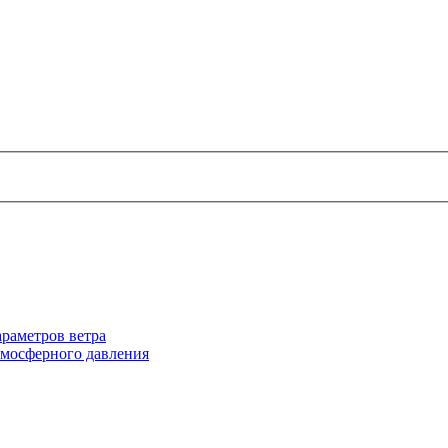
раметров ветра
тмосферного давления