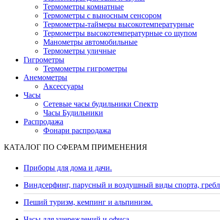
Термометры комнатные
Термометры с выносным сенсором
Термометры-таймеры высокотемпературные
Термометры высокотемпературные со щупом
Манометры автомобильные
Термометры уличные
Гигрометры
Термометры гигрометры
Анемометры
Аксессуары
Часы
Сетевые часы будильники Спектр
Часы Будильники
Распродажа
Фонари распродажа
КАТАЛОГ ПО СФЕРАМ ПРИМЕНЕНИЯ
Приборы для дома и дачи.
Виндсерфинг, парусный и воздушный виды спорта, гребл
Пеший туризм, кемпинг и альпинизм.
Часы для учереждений и офиса.