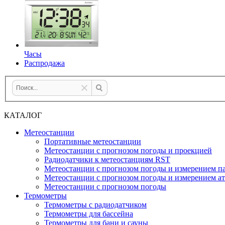
Часы
Распродажа
КАТАЛОГ
Метеостанции
Портативные метеостанции
Метеостанции с прогнозом погоды и проекцией
Радиодатчики к метеостанциям RST
Метеостанции с прогнозом погоды и измерением па
Метеостанции с прогнозом погоды и измерением а
Метеостанции с прогнозом погоды
Термометры
Термометры с радиодатчиком
Термометры для бассейна
Термометры для бани и сауны