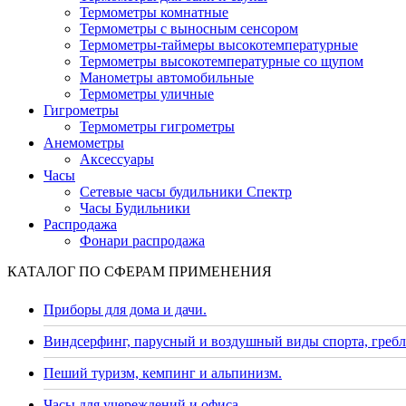
Термометры комнатные
Термометры с выносным сенсором
Термометры-таймеры высокотемпературные
Термометры высокотемпературные со щупом
Манометры автомобильные
Термометры уличные
Гигрометры
Термометры гигрометры
Анемометры
Аксессуары
Часы
Сетевые часы будильники Спектр
Часы Будильники
Распродажа
Фонари распродажа
КАТАЛОГ ПО СФЕРАМ ПРИМЕНЕНИЯ
Приборы для дома и дачи.
Виндсерфинг, парусный и воздушный виды спорта, гребл
Пеший туризм, кемпинг и альпинизм.
Часы для учереждений и офиса.