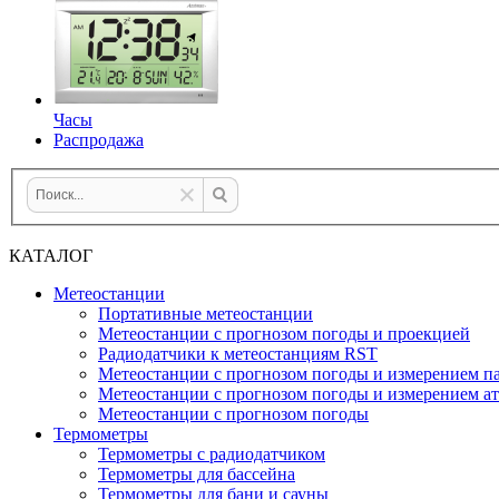
Часы
Распродажа
КАТАЛОГ
Метеостанции
Портативные метеостанции
Метеостанции с прогнозом погоды и проекцией
Радиодатчики к метеостанциям RST
Метеостанции с прогнозом погоды и измерением па
Метеостанции с прогнозом погоды и измерением а
Метеостанции с прогнозом погоды
Термометры
Термометры с радиодатчиком
Термометры для бассейна
Термометры для бани и сауны