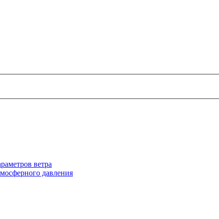
раметров ветра
тмосферного давления