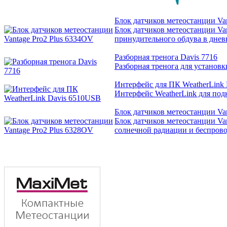
Блок датчиков метеостанции Va
Блок датчиков метеостанции Va
принудительного обдува в днев
Разборная тренога Davis 7716
Разборная тренога для установки
Интерфейс для ПК WeatherLink
Интерфейс WeatherLink для под
Блок датчиков метеостанции Va
Блок датчиков метеостанции Va
солнечной радиации и беспров