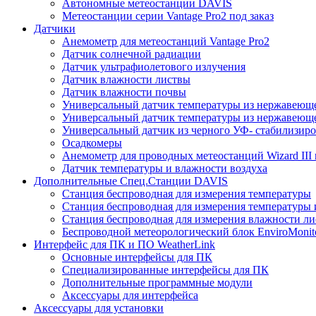
Автономные метеостанции DAVIS
Метеостанции серии Vantage Pro2 под заказ
Датчики
Анемометр для метеостанций Vantage Pro2
Датчик солнечной радиации
Датчик ультрафиолетового излучения
Датчик влажности листвы
Датчик влажности почвы
Универсальный датчик температуры из нержавеющ
Универсальный датчик температуры из нержавеюще
Универсальный датчик из черного УФ- стабилизиро
Осадкомеры
Анемометр для проводных метеостанций Wizard III и
Датчик температуры и влажности воздуха
Дополнительные Спец.Станции DAVIS
Станция беспроводная для измерения температуры
Станция беспроводная для измерения температуры 
Станция беспроводная для измерения влажности ли
Беспроводной метеорологический блок EnviroMonit
Интерфейс для ПК и ПО WeatherLink
Основные интерфейсы для ПК
Специализированные интерфейсы для ПК
Дополнительные программные модули
Аксессуары для интерфейса
Аксессуары для установки