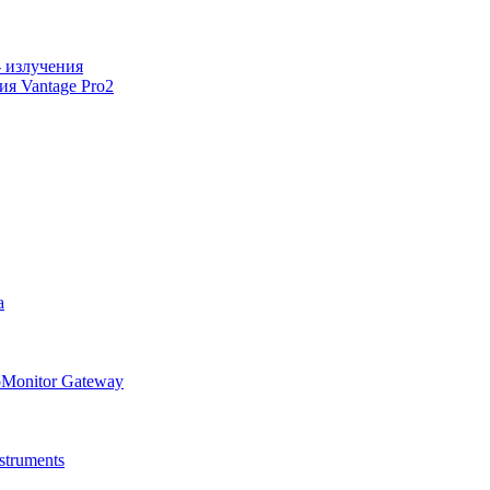
 излучения
я Vantage Pro2
а
oMonitor Gateway
truments