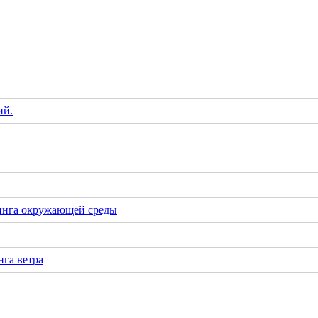
ий.
инга окружающей среды
га ветра