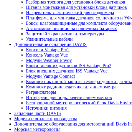
Разборная тренога для установки блока датчиков
Штанга монтажная для установки блока датчиков
Нагреватель электрический для осадкомера
Платформа для монтажа датчиков солнечного и УФ-
Боксы влагозащищенные для комплекта оборудовани
Автономное питание на солнечных батареях
Защитный экран датчика температуры
Удлинительные кабели
Дополнительное оснащение DAVIS
Консоли Vantage Pro2
Консоль Vantage Vue
Модули Weather Envoy
Блоки внешних датчиков ISS Vantage Pro2
Блок внешних датчиков ISS Vantage Vue
Модули Vantage Connect
Комплект активной защиты температурного датчик
Комплект радиопередатчика для анемометра
Ретрансляторы
Интерфейс для подключения анемометров
Беспроводной метеорологический блок Davis Envir
Источники питания
Запасные части DAVIS
Модели снятые с производства
Дополнительное оборудования для метеостанций Davis Ins
Морская метеорология