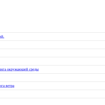
ий.
инга окружающей среды
га ветра