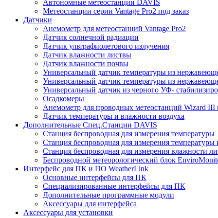
Автономные метеостанции DAVIS
Метеостанции серии Vantage Pro2 под заказ
Датчики
Анемометр для метеостанций Vantage Pro2
Датчик солнечной радиации
Датчик ультрафиолетового излучения
Датчик влажности листвы
Датчик влажности почвы
Универсальный датчик температуры из нержавеющ
Универсальный датчик температуры из нержавеюще
Универсальный датчик из черного УФ- стабилизиро
Осадкомеры
Анемометр для проводных метеостанций Wizard III и
Датчик температуры и влажности воздуха
Дополнительные Спец.Станции DAVIS
Станция беспроводная для измерения температуры
Станция беспроводная для измерения температуры 
Станция беспроводная для измерения влажности ли
Беспроводной метеорологический блок EnviroMonit
Интерфейс для ПК и ПО WeatherLink
Основные интерфейсы для ПК
Специализированные интерфейсы для ПК
Дополнительные программные модули
Аксессуары для интерфейса
Аксессуары для установки