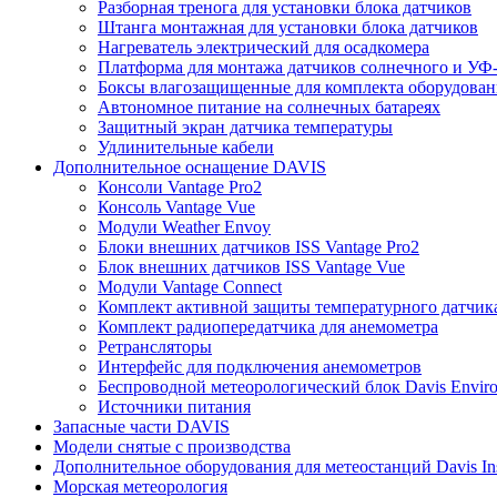
Разборная тренога для установки блока датчиков
Штанга монтажная для установки блока датчиков
Нагреватель электрический для осадкомера
Платформа для монтажа датчиков солнечного и УФ-
Боксы влагозащищенные для комплекта оборудовани
Автономное питание на солнечных батареях
Защитный экран датчика температуры
Удлинительные кабели
Дополнительное оснащение DAVIS
Консоли Vantage Pro2
Консоль Vantage Vue
Модули Weather Envoy
Блоки внешних датчиков ISS Vantage Pro2
Блок внешних датчиков ISS Vantage Vue
Модули Vantage Connect
Комплект активной защиты температурного датчик
Комплект радиопередатчика для анемометра
Ретрансляторы
Интерфейс для подключения анемометров
Беспроводной метеорологический блок Davis Envir
Источники питания
Запасные части DAVIS
Модели снятые с производства
Дополнительное оборудования для метеостанций Davis Ins
Морская метеорология