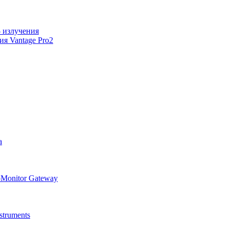
 излучения
я Vantage Pro2
а
oMonitor Gateway
truments