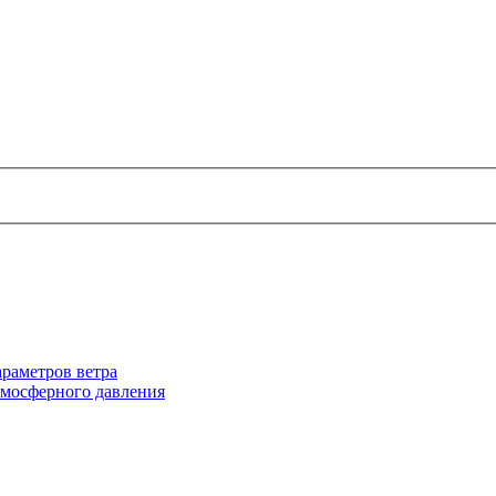
раметров ветра
тмосферного давления