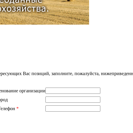
нтересующих Вас позиций, заполните, пожалуйста, нижеприведен
нование организации
ород
Телефон
*