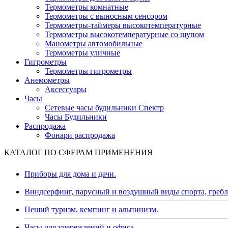
Термометры комнатные
Термометры с выносным сенсором
Термометры-таймеры высокотемпературные
Термометры высокотемпературные со щупом
Манометры автомобильные
Термометры уличные
Гигрометры
Термометры гигрометры
Анемометры
Аксессуары
Часы
Сетевые часы будильники Спектр
Часы Будильники
Распродажа
Фонари распродажа
КАТАЛОГ ПО СФЕРАМ ПРИМЕНЕНИЯ
Приборы для дома и дачи.
Виндсерфинг, парусный и воздушный виды спорта, гребл
Пеший туризм, кемпинг и альпинизм.
Часы для учереждений и офиса.