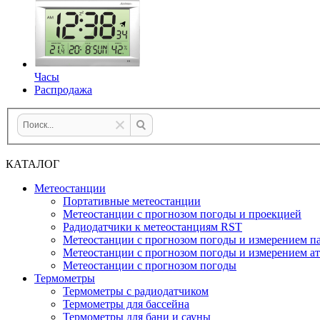
Часы
Распродажа
КАТАЛОГ
Метеостанции
Портативные метеостанции
Метеостанции с прогнозом погоды и проекцией
Радиодатчики к метеостанциям RST
Метеостанции с прогнозом погоды и измерением па
Метеостанции с прогнозом погоды и измерением а
Метеостанции с прогнозом погоды
Термометры
Термометры с радиодатчиком
Термометры для бассейна
Термометры для бани и сауны