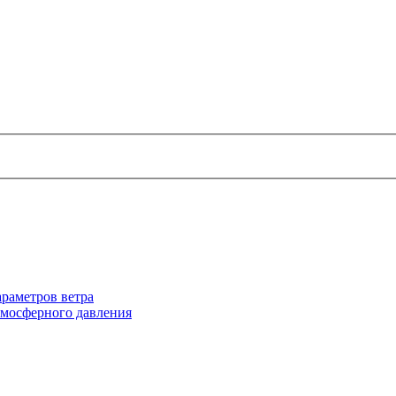
раметров ветра
тмосферного давления