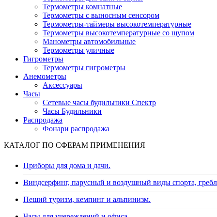
Термометры комнатные
Термометры с выносным сенсором
Термометры-таймеры высокотемпературные
Термометры высокотемпературные со щупом
Манометры автомобильные
Термометры уличные
Гигрометры
Термометры гигрометры
Анемометры
Аксессуары
Часы
Сетевые часы будильники Спектр
Часы Будильники
Распродажа
Фонари распродажа
КАТАЛОГ ПО СФЕРАМ ПРИМЕНЕНИЯ
Приборы для дома и дачи.
Виндсерфинг, парусный и воздушный виды спорта, гребл
Пеший туризм, кемпинг и альпинизм.
Часы для учереждений и офиса.