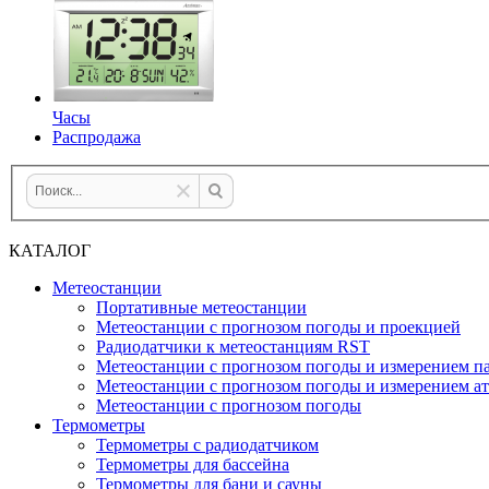
Часы
Распродажа
КАТАЛОГ
Метеостанции
Портативные метеостанции
Метеостанции с прогнозом погоды и проекцией
Радиодатчики к метеостанциям RST
Метеостанции с прогнозом погоды и измерением па
Метеостанции с прогнозом погоды и измерением а
Метеостанции с прогнозом погоды
Термометры
Термометры с радиодатчиком
Термометры для бассейна
Термометры для бани и сауны