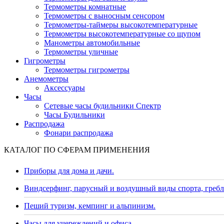
Термометры комнатные
Термометры с выносным сенсором
Термометры-таймеры высокотемпературные
Термометры высокотемпературные со щупом
Манометры автомобильные
Термометры уличные
Гигрометры
Термометры гигрометры
Анемометры
Аксессуары
Часы
Сетевые часы будильники Спектр
Часы Будильники
Распродажа
Фонари распродажа
КАТАЛОГ ПО СФЕРАМ ПРИМЕНЕНИЯ
Приборы для дома и дачи.
Виндсерфинг, парусный и воздушный виды спорта, гребл
Пеший туризм, кемпинг и альпинизм.
Часы для учереждений и офиса.