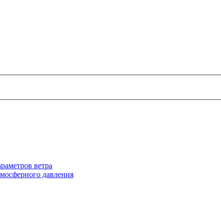
раметров ветра
тмосферного давления