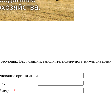
нтересующих Вас позиций, заполните, пожалуйста, нижеприведен
нование организации
ород
Телефон
*